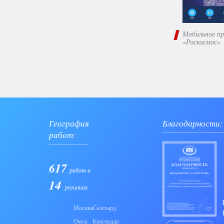
Мобильное пр
«Роскосмос»
География
Благодарности:
работ:
617
работ в
14
регионах
Москва
Салехард
Омск
Краснодар