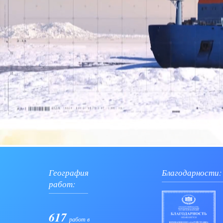
География
Благодарности:
работ:
617
работ в