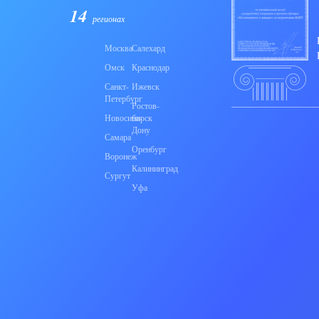
14
регионах
Москва
Салехард
Омск
Краснодар
Санкт-
Ижевск
Петербург
Ростов-
Новосибирск
на-
Дону
Самара
Оренбург
Воронеж
Калининград
Сургут
Уфа