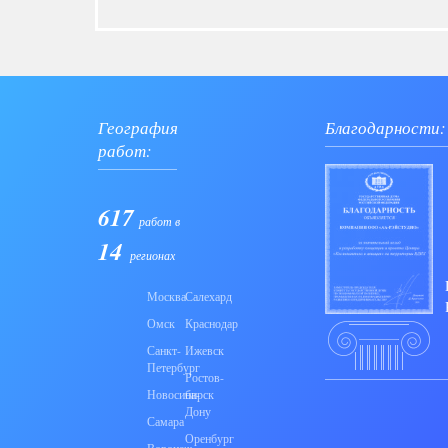
География
Благодарности:
работ:
617
работ в
14
регионах
Москва
Салехард
Омск
Краснодар
Санкт-
Ижевск
Петербург
Ростов-
Новосибирск
на-
Дону
Самара
Оренбург