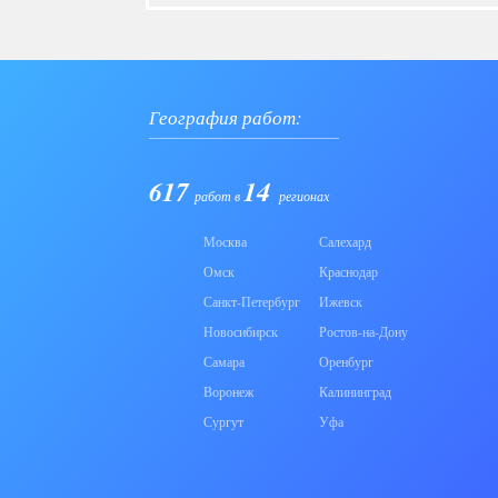
География работ:
617
14
работ в
регионах
Москва
Салехард
Омск
Краснодар
Санкт-Петербург
Ижевск
Новосибирск
Ростов-на-Дону
Самара
Оренбург
Воронеж
Калининград
Сургут
Уфа