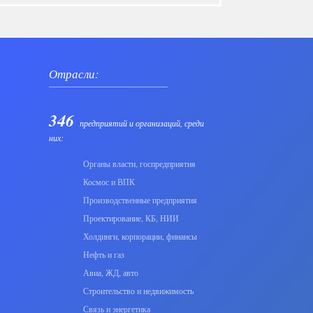
Отрасли:
346
предприятий и организаций, среди
них:
Органы власти, госпредприятия
Коcмос и ВПК
Производственные предприятия
Проектирование, КБ, НИИ
Холдинги, корпорации, финансы
Нефть и газ
Авиа, ЖД, авто
Строительство и недвижимость
Связь и энергетика