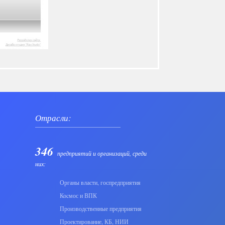
Отрасли:
346
предприятий и организаций, среди
них:
Органы власти, госпредприятия
Коcмос и ВПК
Производственные предприятия
Проектирование, КБ, НИИ