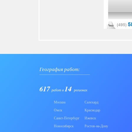
География работ:
617
14
работ в
регионах
Москва
Салехард
Омск
Краснодар
Санкт-Петербург
Ижевск
Новосибирск
Ростов-на-Дону